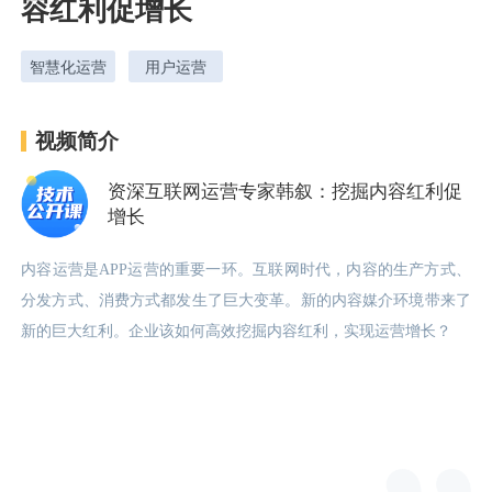
容红利促增长
智慧化运营
用户运营
用户运营
品牌营销
了解我们
合规指南
视频简介
AI应用工坊
城市治理
我的开发者中心
公司简介
资深互联网运营专家韩叙：挖掘内容红利促
增长
海外推送
大数据精准宣防
新闻动态
一键认证
银行数字化
加入我们
营销数盘
智能风控
人口数盘
科技公益