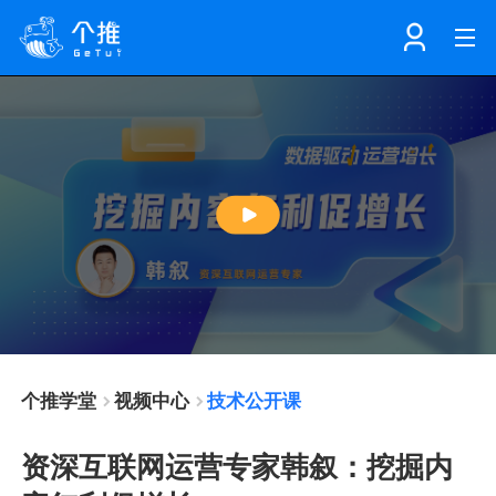
首页
注册
登录
产品
Play
解决方案
个知·智能工作站
Video
开发者中心
个知·智能营销AITA
数据中台解决方案
个推学堂
视频中心
技术公开课
数据工坊
个知·智能运营AIBI
个知·智能工作站
SDK下载
资深互联网运营专家韩叙：挖掘内
消息推送
个推学堂
互联网增长
文档中心