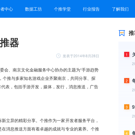
发者中心
数据工坊
个推学堂
行业报告
了解我们
推
助推器
1
发表于2014年8月28日
2
2
2
3
2
4