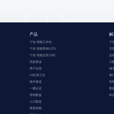
产品
解
个知·智能工作站
个
个知·智能营销AITA
互
个知·智能运营AIBI
品
消息推送
大
用户运营
城
AI应用工坊
银
海外推送
智
一键认证
数
营销数盘
科
人口数盘
视觉智能