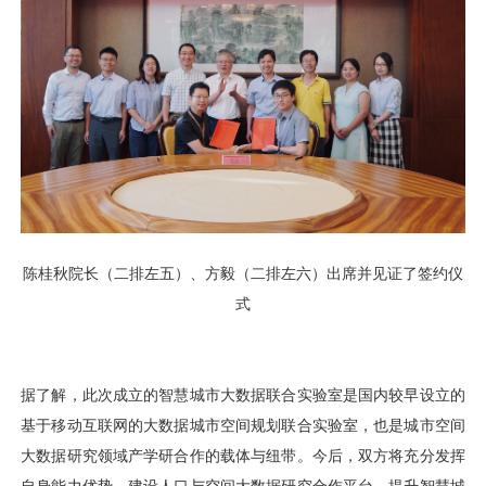
用户运营
品牌营销
了解我们
合规指南
AI应用工坊
城市治理
我的开发者中心
公司简介
海外推送
大数据精准宣防
新闻动态
一键认证
银行数字化
加入我们
营销数盘
智能风控
人口数盘
科技公益