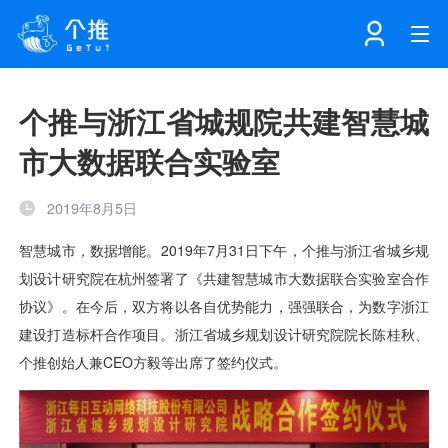
首页
个推与浙江省城规院共建智慧城
市大数据联合实验室
注册
登录
产品
2019年8月5日
解决方案
个知·智能工作站
开发者中心
个知·智能营销AITA
数据中台解决方案
数据工坊
个知·智能运营AIBI
个知·智能工作站
SDK下载
消息推送
个推学堂
互联网增长
文档中心