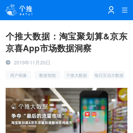
首页
个推大数据：淘宝聚划算&京东
京喜App市场数据洞察
注册
登录
产品
2019年11月20日
解决方案
个知·智能工作站
用户画像
数据智能
个推大数据
每日互动大数据
开发者中心
个知·智能营销AITA
数据中台解决方案
数据工坊
个知·智能运营AIBI
个知·智能工作站
SDK下载
消息推送
个推学堂
互联网增长
文档中心