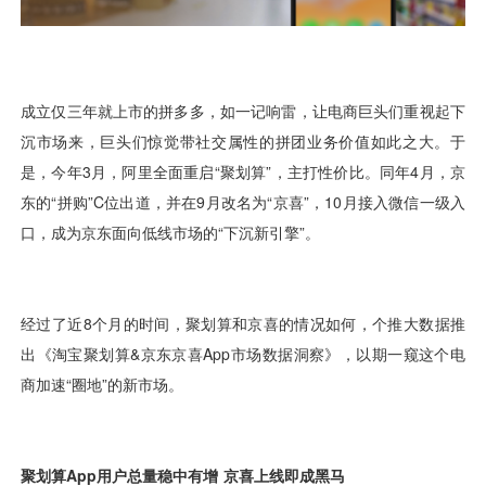
用户运营
品牌营销
了解我们
合规指南
AI应用工坊
城市治理
我的开发者中心
公司简介
海外推送
大数据精准宣防
新闻动态
一键认证
银行数字化
加入我们
营销数盘
智能风控
人口数盘
科技公益