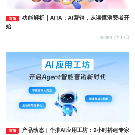
数据智能
数据中台
精细化运营
视觉智能
功能解析｜AITA：AI营销，从读懂消费者开
置顶
消息推送
用户画像
一键认证
始
消息中心
数据统计
流量变现
SDK接入
2026年7月14日
App合规
品牌营销
城市治理
6R增长模型
大数据
用户增长
移动开发
智慧化运营
实人认证
金融服务
智能风控
系统架构
消息推送VIP
App数据分析
一键登录
合规咨询
公共服务
产品解析
产品动态｜个推AI应用工坊：2小时搭建专家
置顶