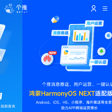
首页
注册
登录
产品
解决方案
个知·智能工作站
开发者中心
个知·智能营销AITA
数据中台解决方案
数据工坊
个知·智能运营AIBI
个知·智能工作站
SDK下载
消息推送
个推学堂
互联网增长
文档中心