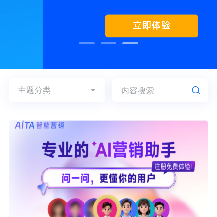
用户运营
品牌营销
了解我们
合规指南
AI应用工坊
城市治理
我的开发者中心
公司简介
主题分类
海外推送
大数据精准宣防
新闻动态
按主题分类
一键认证
银行数字化
加入我们
产品学堂
运营学堂
技术学堂
营销数盘
智能风控
数据报告
视频中心
人口数盘
科技公益
按标签分类